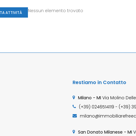
Nessun elemento trovato
TA ATTIVITÀ
Restiamo in Contatto
Milano - MI
Via Molino Delle
(+39) 0246514119 - (+39) 3
milano@immobiliarefreed
San Donato Milanese - MI
V