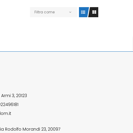
Filtra come
 Armi 3, 20123
922496181
om.it
ia Rodolfo Morandi 23, 20097