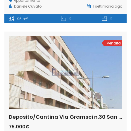
Appartamento
Daniele Cuvato
1 settimana ago
2
96 m
2
2
Vendita
Deposito/Cantina Via Gramsci n.30 San Donato Milanese (Rif. SDIFN111 bis)
75.000€