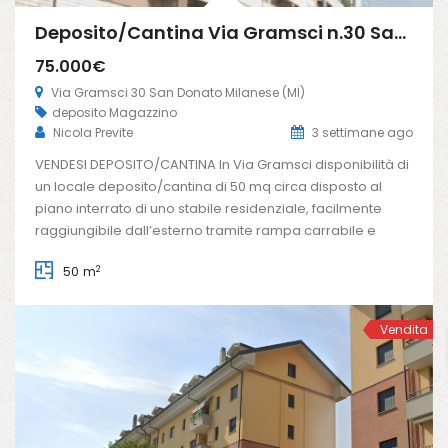
Deposito/Cantina Via Gramsci n.30 San Donato Milanese (Rif. SDIFN111 bis)
75.000€
Via Gramsci 30 San Donato Milanese (MI)
deposito
Magazzino
Nicola Previte
3 settimane ago
VENDESI DEPOSITO/CANTINA In Via Gramsci disponibilità di
un locale deposito/cantina di 50 mq circa disposto al
piano interrato di uno stabile residenziale, facilmente
raggiungibile dall’esterno tramite rampa carrabile e
pedonale al corsello di carico e scarico merci. Locale
2
50 m
dotato di lavandino. Ideale per chi cerca spazio e
funzionalità in posizione centrale. Libero subito!
L’immobiliare Freedom […]
Vendita