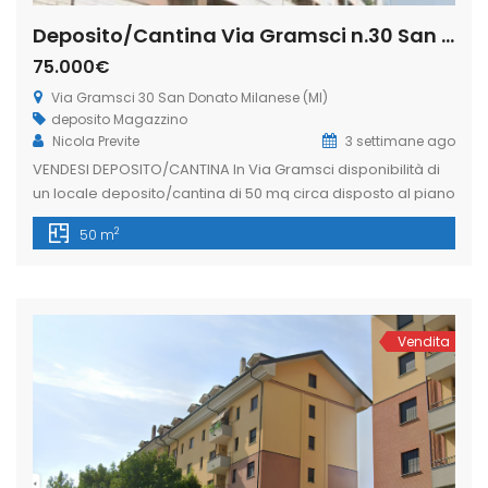
Deposito/Cantina Via Gramsci n.30 San Donato Milanese (Rif. SDIFN111 bis)
75.000€
Via Gramsci 30 San Donato Milanese (MI)
deposito
Magazzino
Nicola Previte
3 settimane ago
VENDESI DEPOSITO/CANTINA In Via Gramsci disponibilità di
un locale deposito/cantina di 50 mq circa disposto al piano
interrato di uno stabile residenziale, facilmente
2
50 m
raggiungibile dall’esterno tramite rampa carrabile e
pedonale al corsello di carico e scarico merci. Locale
dotato di lavandino. Ideale per chi cerca spazio e
funzionalità in posizione centrale. Libero subito!
L’immobiliare Freedom […]
Vendita