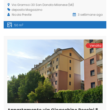
Via Gramsci 30 San Donato Milanese (MI)
deposito
Magazzino
Nicola Previte
3 settimane ago
2
50 m
Vendita
Appartamento via Gioacchino Rossini 5, Laghetto, San Giuliano Milanese (Rif. SGM92)