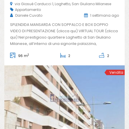
via Giosuè Carducci 1, Laghetto, San Giuliano Milanese
Appartamento
Daniele Cuvato
1 settimana ago
SPLENDIDA MANSARDA CON SOPPALCO E BOX DOPPIO
VIDEO DI PRESENTAZIONE (clicca qui) VIRTUAL TOUR (clicca
qui) Nel prestigioso quartiere Laghetto di San Giuliano
Milanese, all’interno di una signorile palazzina,
proponiamo un immobile capace di emozionare fin dal
2
96 m
2
2
primo ingresso. Situato all’ultimo piano, questo
appartamento è impreziosito da un affascinante tetto
mansardato con generose altezze, che […]
Vendita