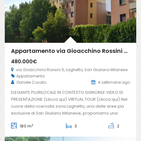
Appartamento via Gioacchino Rossini 5, Laghetto, San Giuliano Milanese (Rif. SGM92)
480.000€
via Gioacchino Rossini 5, Laghetto, San Giuliano Milanese
Appartamento
Daniele Cuvato
4 settimane ago
ELEGANTE PLURILOCALE IN CONTESTO SIGNORILE VIDEO DI
PRESENTAZIONE (clicca qui) VIRTUAL TOUR (clicca qui) Nel
cuore della ricercata zona Laghetto, una delle aree più
esclusive di San Giuliano Milanese, proponiamo una
prestigiosa residenza inserita in un elegante contesto
2
180 m
3
2
signorile del 2008, perfettamente curato e abitato.
L’abitazione conquista fin dal primo sguardo grazie alla
spettacolare zona […]