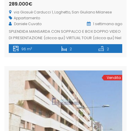
289.000€
via Giosuè Carducci 1, Laghetto, San Giuliano Milanese
Appartamento
Daniele Cuvato
1 settimana ago
SPLENDIDA MANSARDA CON SOPPALCO E BOX DOPPIO VIDEO
DI PRESENTAZIONE (clicca qui) VIRTUAL TOUR (clicca qui) Nel
prestigioso quartiere Laghetto di San Giuliano Milanese,
2
96 m
2
2
all’interno di una signorile palazzina, proponiamo un
immobile capace di emozionare fin dal primo ingresso.
Situato all’ultimo piano, questo appartamento è
impreziosito da un affascinante tetto mansardato con
generose altezze, che […]
Vendita