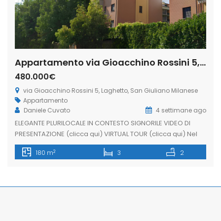
Appartamento via Gioacchino Rossini 5, Laghetto, San Giuliano Milanese (Rif. SGM92)
480.000€
via Gioacchino Rossini 5, Laghetto, San Giuliano Milanese
Appartamento
Daniele Cuvato
4 settimane ago
ELEGANTE PLURILOCALE IN CONTESTO SIGNORILE VIDEO DI
PRESENTAZIONE (clicca qui) VIRTUAL TOUR (clicca qui) Nel
cuore della ricercata zona Laghetto, una delle aree più
2
180 m
3
2
esclusive di San Giuliano Milanese, proponiamo una
prestigiosa residenza inserita in un elegante contesto
signorile del 2008, perfettamente curato e abitato.
L’abitazione conquista fin dal primo sguardo grazie alla
spettacolare zona […]