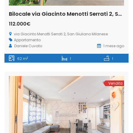
Bilocale via Giacinto Menotti Serrati 2, San Giuliano Milanese (Rif. SGM91)
112.000€
via Giacinto Menotti Serrati 2, San Giuliano Milanese
Appartamento
Daniele Cuvato
1 mese ago
2
62 m
1
1
Vendita