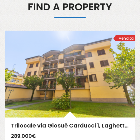
FIND A PROPERTY
Vendita
Trilocale via Giosuè Carducci 1, Laghetto, San Giuliano Milanese (Rif. SGM94)
289.000€