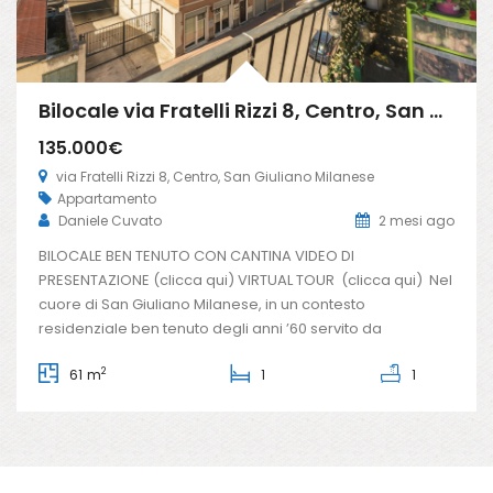
Bilocale via Fratelli Rizzi 8, Centro, San Giuliano Milanese (Rif. SGM88)
135.000€
via Fratelli Rizzi 8, Centro, San Giuliano Milanese
Appartamento
Daniele Cuvato
2 mesi ago
BILOCALE BEN TENUTO CON CANTINA VIDEO DI
PRESENTAZIONE (clicca qui) VIRTUAL TOUR (clicca qui) Nel
cuore di San Giuliano Milanese, in un contesto
residenziale ben tenuto degli anni ’60 servito da
ascensore, proponiamo un ampio bilocale caratterizzato
2
61 m
1
1
da ambienti ariosi e una distribuzione degli spazi
particolarmente funzionale. Varcando la soglia si viene
accolti da un […]