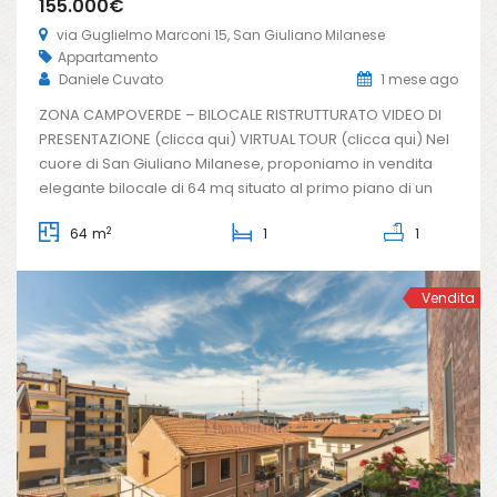
155.000€
via Guglielmo Marconi 15, San Giuliano Milanese
Appartamento
Daniele Cuvato
1 mese ago
ZONA CAMPOVERDE – BILOCALE RISTRUTTURATO VIDEO DI
PRESENTAZIONE (clicca qui) VIRTUAL TOUR (clicca qui) Nel
cuore di San Giuliano Milanese, proponiamo in vendita
elegante bilocale di 64 mq situato al primo piano di un
curato contesto residenziale degli anni ’60, ben
2
64 m
1
1
mantenuto nelle parti comuni e inserito in una posizione
particolarmente comoda per raggiungere tutti […]
Vendita