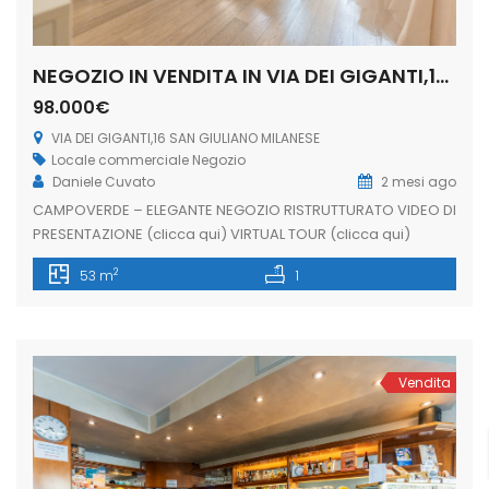
NEGOZIO IN VENDITA IN VIA DEI GIGANTI,16 SAN GIULIANO MILANESE (RIF. SGM86)
98.000€
VIA DEI GIGANTI,16 SAN GIULIANO MILANESE
Locale commerciale
Negozio
Daniele Cuvato
2 mesi ago
CAMPOVERDE – ELEGANTE NEGOZIO RISTRUTTURATO VIDEO DI
PRESENTAZIONE (clicca qui) VIRTUAL TOUR (clicca qui)
Proponiamo in vendita un elegante negozio
2
53 m
1
completamente ristrutturato, situato in un quartiere
dinamico e vivace, caratterizzato da un costante flusso
pedonale e veicolare. L’immobile dispone di due ampie
vetrine fronte strada, che garantiscono un’eccellente
visibilità commerciale e un’ottima luminosità naturale,
Vendita
rendendolo […]