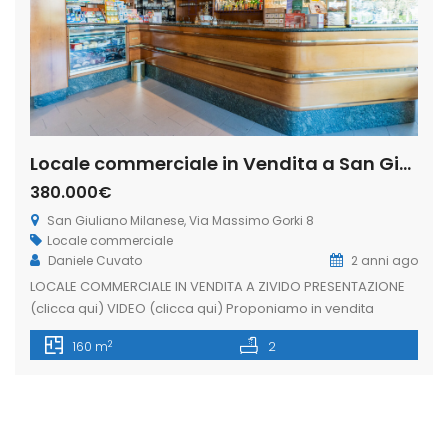
Locale commerciale in Vendita a San Giuliano Milanese, Via Massimo Gorki 8 (Rif. IFV-01-B)
380.000€
San Giuliano Milanese, Via Massimo Gorki 8
Locale commerciale
Daniele Cuvato
2 anni ago
LOCALE COMMERCIALE IN VENDITA A ZIVIDO PRESENTAZIONE
(clicca qui) VIDEO (clicca qui) Proponiamo in vendita
LOCALE COMMERCIALE di 188 mq, in una delle zone più
2
160 m
2
ricercate del comune di San Giuliano M.se. Ad oggi l’attività
svolta è quella di bar e tavola calda ben avviata e
conosciuta da diversi anni. Posizionato fronte strada e con
[…]