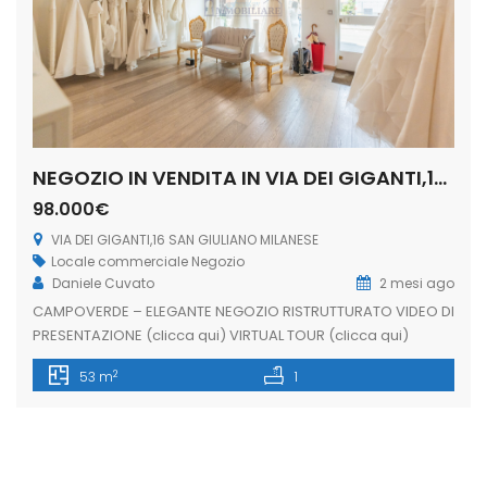
NEGOZIO IN VENDITA IN VIA DEI GIGANTI,16 SAN GIULIANO MILANESE (RIF. SGM86)
98.000€
VIA DEI GIGANTI,16 SAN GIULIANO MILANESE
Locale commerciale
Negozio
Daniele Cuvato
2 mesi ago
CAMPOVERDE – ELEGANTE NEGOZIO RISTRUTTURATO VIDEO DI
PRESENTAZIONE (clicca qui) VIRTUAL TOUR (clicca qui)
Proponiamo in vendita un elegante negozio
2
53 m
1
completamente ristrutturato, situato in un quartiere
dinamico e vivace, caratterizzato da un costante flusso
pedonale e veicolare. L’immobile dispone di due ampie
vetrine fronte strada, che garantiscono un’eccellente
visibilità commerciale e un’ottima luminosità naturale,