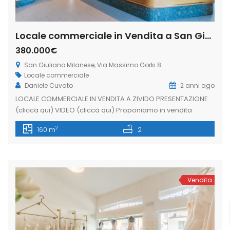
Locale commerciale in Vendita a San Giuliano Milanese, Via Massimo Gorki 8 (Rif. IFV-01-B)
380.000€
San Giuliano Milanese, Via Massimo Gorki 8
Locale commerciale
Daniele Cuvato
2 anni ago
LOCALE COMMERCIALE IN VENDITA A ZIVIDO PRESENTAZIONE
(clicca qui) VIDEO (clicca qui) Proponiamo in vendita
LOCALE COMMERCIALE di 188 mq, in una delle zone più
2
160 m
2
ricercate del comune di San Giuliano M.se. Ad oggi l’attività
svolta è quella di bar e tavola calda ben avviata e
conosciuta da diversi anni. Posizionato fronte strada e con
[…]
Vendita