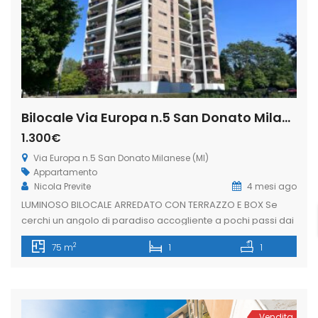
Bilocale Via Europa n.5 San Donato Milanese (Rif. SDIFN104)
1.300€
Via Europa n.5 San Donato Milanese (MI)
Appartamento
Nicola Previte
4 mesi ago
LUMINOSO BILOCALE ARREDATO CON TERRAZZO E BOX Se
cerchi un angolo di paradiso accogliente a pochi passi dai
poli ENI, Unipol, Cerved e dal Policlinico, questo
2
75 m
1
1
appartamento è la soluzione ideale. Situato in una delle
zone più strategiche e ricercate di San Donato Milanese,
l’immobile si distingue per la luminosità degli spazi, il verde
che […]
Vendita