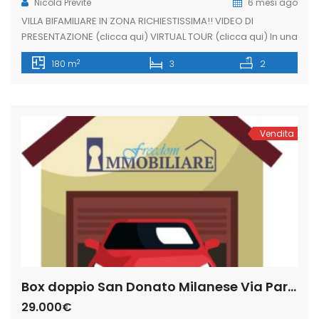
Nicola Previte
6 mesi ago
VILLA BIFAMILIARE IN ZONA RICHIESTISSIMA!! VIDEO DI
PRESENTAZIONE (clicca qui) VIRTUAL TOUR (clicca qui) In una
delle zone residenziali più esclusive di San Donato M.se,
2
180 m
3
2
ben collegata con i mezzi a Milano, proponiamo porzione
di villa bifamiliare sita in un contesto di solo ville, disposta su
un lotto di circa 500 mq. con ampio giardino […]
Vendita
Box doppio San Donato Milanese Via Parigi (Rif. SDIFN95)
29.000€