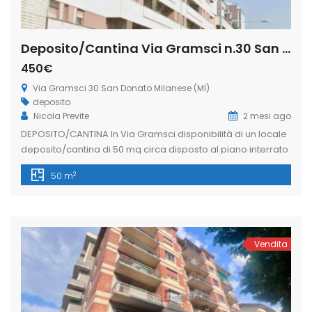
Deposito/Cantina Via Gramsci n.30 San Donato Milanese (Rif. SDIFN111)
450€
Via Gramsci 30 San Donato Milanese (MI)
deposito
Nicola Previte
2 mesi ago
DEPOSITO/CANTINA In Via Gramsci disponibilità di un locale
deposito/cantina di 50 mq circa disposto al piano interrato
di uno stabile residenziale, facilmente raggiungibile
2
50 m
dall’esterno tramite rampa carrabile e pedonale al
corsello di carico e scarico merci. Locale dotato di
lavandino. Ideale per chi cerca spazio e funzionalità in
posizione centrale. Libero subito! L’immobiliare Freedom
nasce […]
Vendita