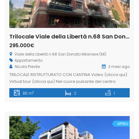
Trilocale Viale della Libertà n.68 San Donato Milanese (Rif. SDIFN106)
295.000€
Viale della Libertà n.68 San Donato Milanese (MI)
Appartamento
Nicola Previte
3 mesi ago
TRILOCALE RISTRUTTURATO CON CANTINA Video (clicca qui)
Virtual tour (clicca qui) Nel cuore pulsante del centro
cittadino, in Viale Libertà 68, proponiamo un TRILOCALE che
2
85 m
2
1
coniuga perfettamente la centralità della posizione con la
modernità degli spazi interni. Situata al secondo piano
servito di ascensore, questa abitazione di 85 mq. ca. è la
scelta ideale per […]
Affitto