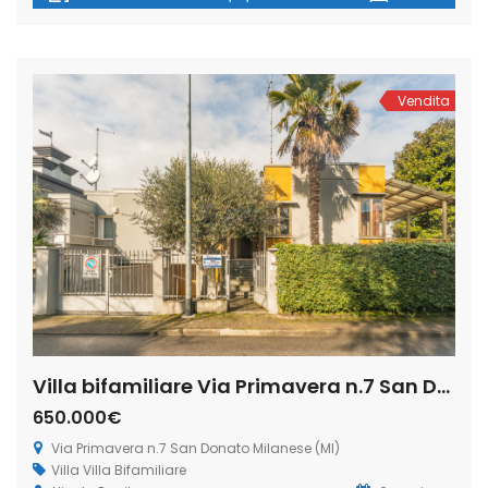
COMPLETAMENTE RISTRUTTURATO, composto da un comodo
ingresso/disimpegno, soggiorno con cucina a vista con
sfogo sul balcone, camera da letto, bagno, locale
ripostiglio (attualmente adibito a cameretta/studio) e vano
solaio. […]
Vendita
Villa bifamiliare Via Primavera n.7 San Donato Milanese (Rif. SDIFN98)
650.000€
Via Primavera n.7 San Donato Milanese (MI)
Villa
Villa Bifamiliare