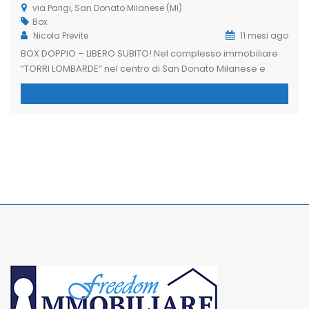
via Parigi, San Donato Milanese (MI)
Box
Nicola Previte
11 mesi ago
BOX DOPPIO – LIBERO SUBITO! Nel complesso immobiliare
“TORRI LOMBARDE” nel centro di San Donato Milanese e
precisamente accesso carraio da via Parigi, proponiamo
in vendita box doppio di 23 mq circa posto al piano
interrato servito da rampa con cancello automatico. Libero
Subito! L’immobiliare Freedom nasce dall’esigenza di
avere un’assistenza completa per vendere o […]