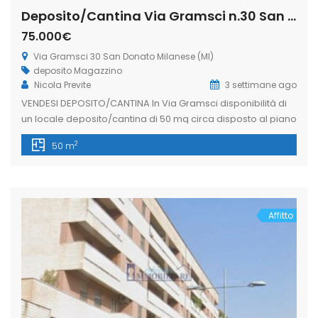
Deposito/Cantina Via Gramsci n.30 San Donato Milanese (Rif. SDIFN111 bis)
75.000€
Via Gramsci 30 San Donato Milanese (MI)
deposito
Magazzino
Nicola Previte
3 settimane ago
VENDESI DEPOSITO/CANTINA In Via Gramsci disponibilità di
un locale deposito/cantina di 50 mq circa disposto al piano
interrato di uno stabile residenziale, facilmente
2
50 m
raggiungibile dall’esterno tramite rampa carrabile e
pedonale al corsello di carico e scarico merci. Locale
dotato di lavandino. Ideale per chi cerca spazio e
funzionalità in posizione centrale. Libero subito!
L’immobiliare Freedom […]
Affitto