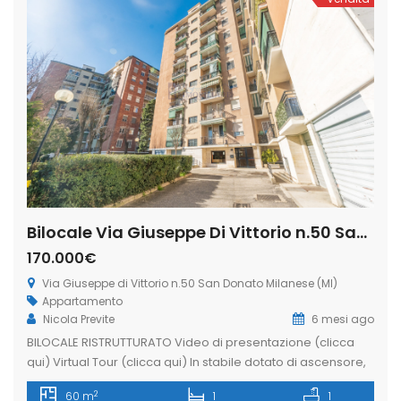
Bilocale Via Giuseppe Di Vittorio n.50 San Donato Milanese (Rif. SDIFN99)
170.000€
Via Giuseppe di Vittorio n.50 San Donato Milanese (MI)
Appartamento
Nicola Previte
6 mesi ago
BILOCALE RISTRUTTURATO Video di presentazione (clicca
qui) Virtual Tour (clicca qui) In stabile dotato di ascensore,
proponiamo BILOCALE di 60 mq ca. posto al 4° piano
2
60 m
1
1