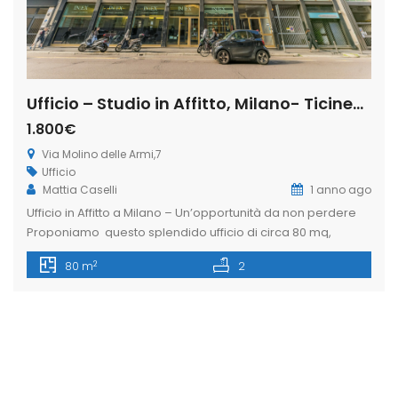
Ufficio – Studio in Affitto, Milano- Ticinese-via Molino delle Armi,7 (Rif. IFM180)
1.800€
Via Molino delle Armi,7
Ufficio
Mattia Caselli
1 anno ago
Ufficio in Affitto a Milano – Un’opportunità da non perdere
Proponiamo questo splendido ufficio di circa 80 mq,
situato al terzo piano di un elegante stabile nel cuore di
2
80 m
2
Milano. L’immobile, costruito nel 1950, è dotato di ascensore
e servizio di portineria attivo per l’intera giornata,
garantendo un accesso comodo e sicuro. La posizione
centrale, […]