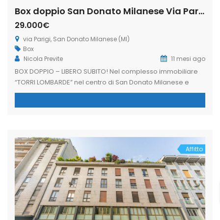
Box doppio San Donato Milanese Via Parigi (Rif. SDIFN95)
29.000€
via Parigi, San Donato Milanese (MI)
Box
Nicola Previte
11 mesi ago
BOX DOPPIO – LIBERO SUBITO! Nel complesso immobiliare
“TORRI LOMBARDE” nel centro di San Donato Milanese e
precisamente accesso carraio da via Parigi, proponiamo
in vendita box doppio di 23 mq circa posto al piano
interrato servito da rampa con cancello automatico. Libero
Subito! L’immobiliare Freedom nasce dall’esigenza di
avere un’assistenza completa per vendere o […]
Affitto