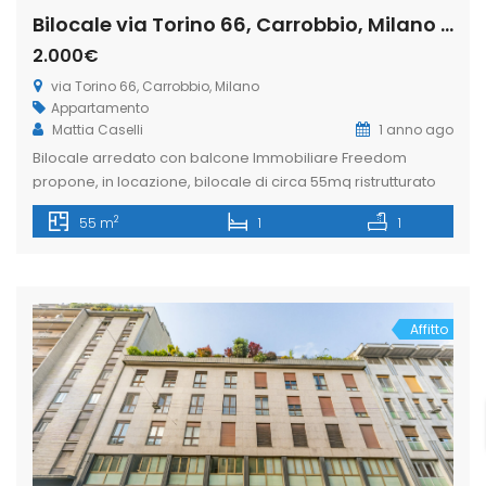
Bilocale via Torino 66, Carrobbio, Milano (Rif. IFM179)
2.000€
via Torino 66, Carrobbio, Milano
Appartamento
Mattia Caselli
1 anno ago
Bilocale arredato con balcone Immobiliare Freedom
propone, in locazione, bilocale di circa 55mq ristrutturato
posto al secondo piano in via Torino, situato nel cuore del
2
55 m
1
1
centro storico di Milano. La zona è una delle aree più
prestigiose e centrali di Milano a due passi dal Duomo,
rinomata per lo shopping, la sua vivacità commerciale e
[…]
Affitto