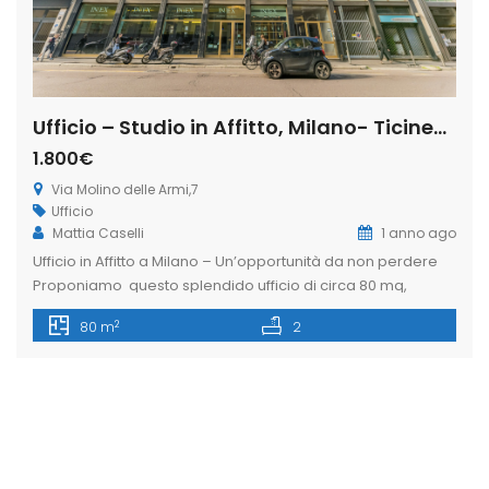
Ufficio – Studio in Affitto, Milano- Ticinese-via Molino delle Armi,7 (Rif. IFM180)
1.800€
Via Molino delle Armi,7
Ufficio
Mattia Caselli
1 anno ago
Ufficio in Affitto a Milano – Un’opportunità da non perdere
Proponiamo questo splendido ufficio di circa 80 mq,
situato al terzo piano di un elegante stabile nel cuore di
2
80 m
2
Milano. L’immobile, costruito nel 1950, è dotato di ascensore
e servizio di portineria attivo per l’intera giornata,
garantendo un accesso comodo e sicuro. La posizione
centrale, […]