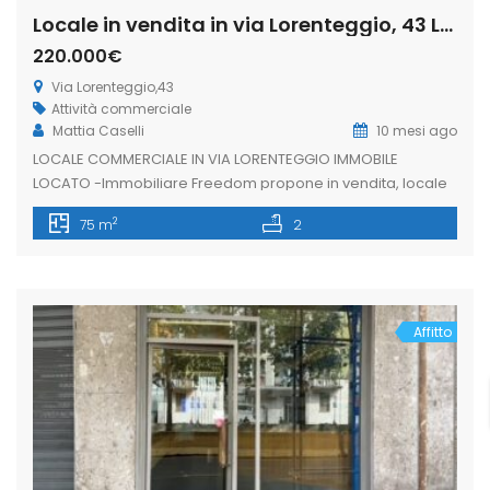
Locale in vendita in via Lorenteggio, 43 Lorenteggio – Giambellino, Milano (Rif. IFM189)
220.000€
Via Lorenteggio,43
Attività commerciale
Mattia Caselli
10 mesi ago
LOCALE COMMERCIALE IN VIA LORENTEGGIO IMMOBILE
LOCATO -Immobiliare Freedom propone in vendita, locale
commerciale di una vetrina su strada di circa 40mq oltre
2
75 m
2
magazzino. La soluzione è situata in via Lorenteggio, zona
ben servita dai mezzi pubblici, ricca di attività commerciali
e di forte passaggio pedonale e veicolare. L’immobile si
presenta in buone condizioni interne, […]
Affitto