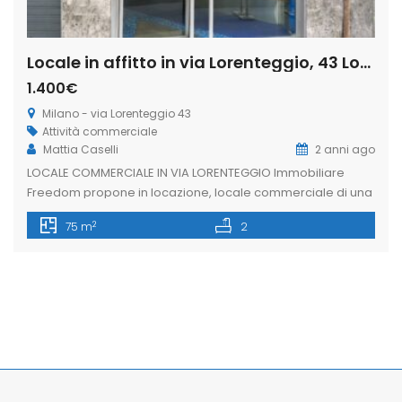
Locale in affitto in via Lorenteggio, 43 Lorenteggio – Giambellino, Milano (Rif. IFM188)
1.400€
Milano - via Lorenteggio 43
Attività commerciale
Mattia Caselli
2 anni ago
LOCALE COMMERCIALE IN VIA LORENTEGGIO Immobiliare
Freedom propone in locazione, locale commerciale di una
vetrina su strada di circa 40mq. La soluzione è situata in via
2
75 m
2
Lorenteggio, zona ben servita dai mezzi pubblici, ricca di
attività commerciali e di forte passaggio pedonale e
veicolare. L’immobile si presenta in buone condizioni
interne, collegato con una scala […]