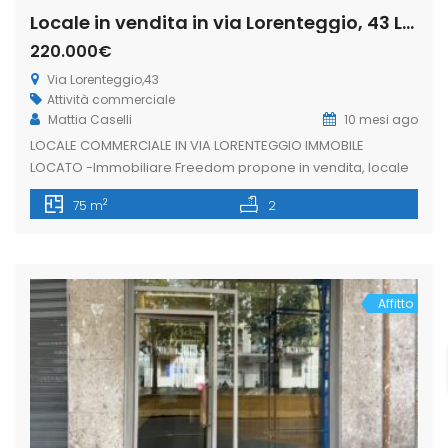
Locale in vendita in via Lorenteggio, 43 Lorenteggio – Giambellino, Milano (Rif. IFM189)
220.000€
Via Lorenteggio,43
Attività commerciale
Mattia Caselli
10 mesi ago
LOCALE COMMERCIALE IN VIA LORENTEGGIO IMMOBILE
LOCATO -Immobiliare Freedom propone in vendita, locale
commerciale di una vetrina su strada di circa 40mq oltre
2
75 m
2
magazzino. La soluzione è situata in via Lorenteggio, zona
ben servita dai mezzi pubblici, ricca di attività commerciali
e di forte passaggio pedonale e veicolare. L’immobile si
presenta in buone condizioni interne, […]
Affitto