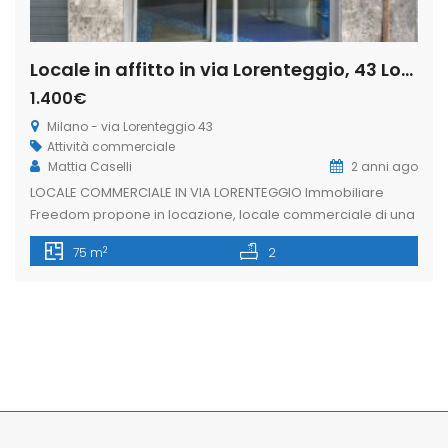
Locale in affitto in via Lorenteggio, 43 Lorenteggio – Giambellino, Milano (Rif. IFM188)
1.400€
Milano - via Lorenteggio 43
Attività commerciale
Mattia Caselli
2 anni ago
LOCALE COMMERCIALE IN VIA LORENTEGGIO Immobiliare
Freedom propone in locazione, locale commerciale di una
vetrina su strada di circa 40mq. La soluzione è situata in via
2
75 m
2
Lorenteggio, zona ben servita dai mezzi pubblici, ricca di
attività commerciali e di forte passaggio pedonale e
veicolare. L’immobile si presenta in buone condizioni
interne, collegato con una scala […]