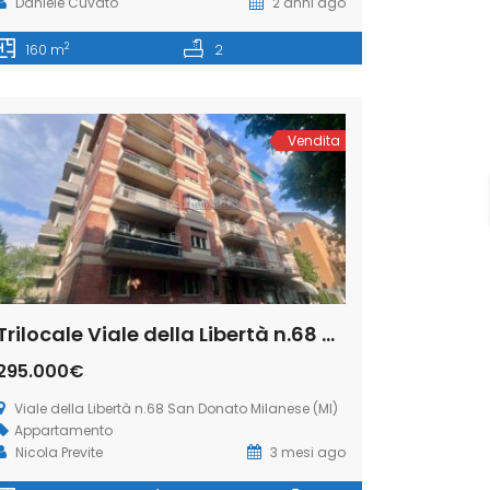
Daniele Cuvato
2 anni ago
2
160 m
2
Vendita
Trilocale Viale della Libertà n.68 San Donato Milanese (Rif. SDIFN106)
295.000€
Viale della Libertà n.68 San Donato Milanese (MI)
Appartamento
Nicola Previte
3 mesi ago