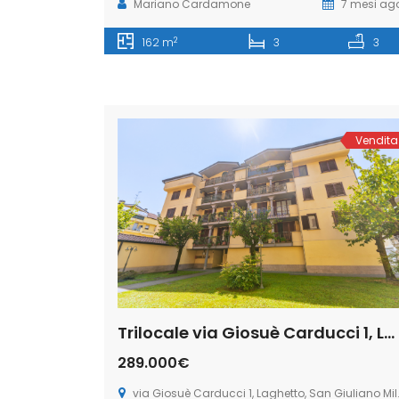
Mariano Cardamone
7 mesi ag
2
162 m
3
3
Vendita
Trilocale via Giosuè Carducci 1, Laghetto, San Giuliano Milanese (Rif. SGM94)
289.000€
via Giosuè Carducci 1, Laghetto, San Giuliano Milanese