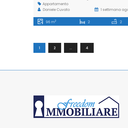
Appartamento
Daniele Cuvato
1 settimana ag
2
96 m
2
2
1
2
…
4