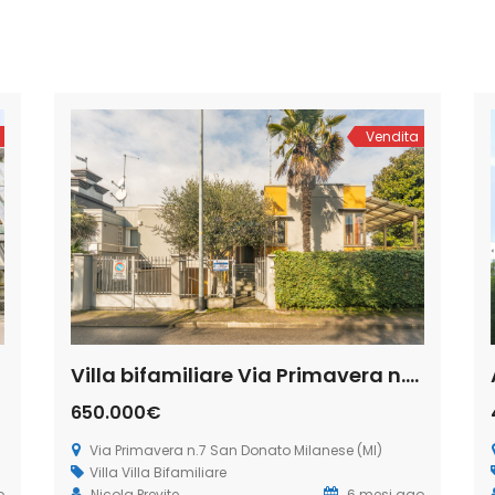
Vendita
Villa bifamiliare Via Primavera n.7 San Donato Milanese (Rif. SDIFN98)
650.000€
Via Primavera n.7 San Donato Milanese (MI)
Villa
Villa Bifamiliare
o
Nicola Previte
6 mesi ago