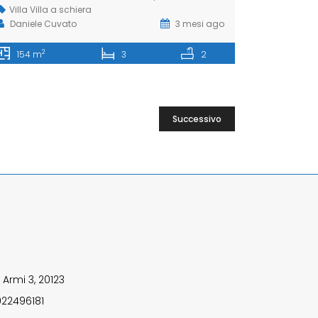
Villa
Villa a schiera
Daniele Cuvato
3 mesi ago
2
154 m
3
2
Successivo
 Armi 3, 20123
922496181