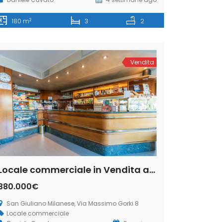
2
180 m
3
2
Vendita
Locale commerciale in Vendita a San Giuliano Milanese, Via Massimo Gorki 8 (Rif. IFV-01-B)
380.000€
San Giuliano Milanese, Via Massimo Gorki 8
Locale commerciale