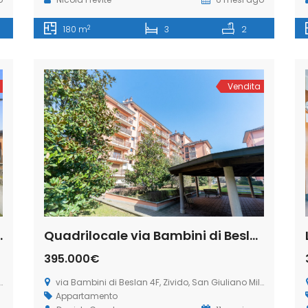
2
180 m
3
2
Vendita
an Giuliano Milanese (Rif. SGM66)
Quadrilocale via Bambini di Beslan 4F, Zivido, San Giuliano Milanese (Rif. SGM43)
395.000€
via Bambini di Beslan 4F, Zivido, San Giuliano Milanese
Appartamento