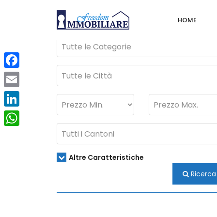
Affitto
Vendita
vendita attività
HOME
Facebook
Email
LinkedIn
WhatsApp
Altre Caratteristiche
Ricerca