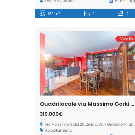
Daniele Cuvato
6 mesi ag
2
163 m
3
2
Vendita
Quadrilocale via Massimo Gorki 20, Zivido, San Giuliano Milanese (Rif. SGM59)
319.000€
via Massimo Gorki 20, Zivido, San Giuliano Milanese
Appartamento