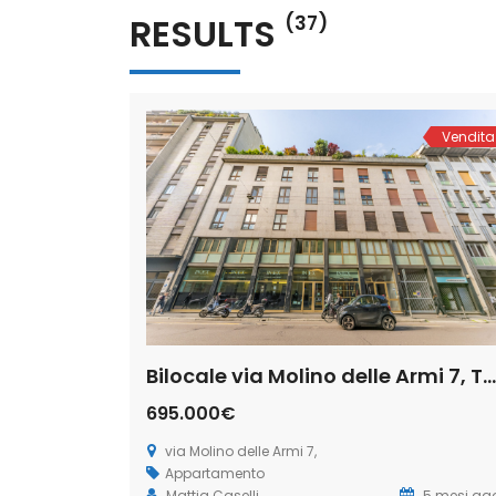
RESULTS
(37)
Vendita
Bilocale via Molino delle Armi 7, Ticinese, Milano (Rif. IFM 201)
695.000€
via Molino delle Armi 7,
Appartamento
Mattia Caselli
5 mesi ag