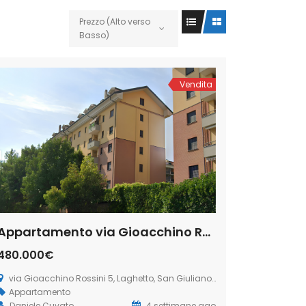
Prezzo (Alto verso
Basso)
Vendita
Appartamento via Gioacchino Rossini 5, Laghetto, San Giuliano Milanese (Rif. SGM92)
480.000€
via Gioacchino Rossini 5, Laghetto, San Giuliano Milanese
Appartamento
Daniele Cuvato
4 settimane ago