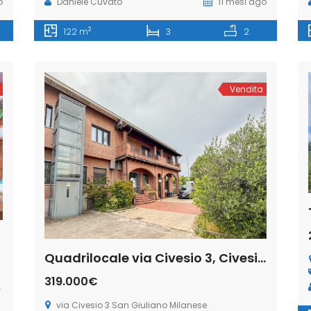
o
Daniele Cuvato
11 mesi ago
2
122 m
3
2
Vendita
Quadrilocale via Civesio 3, Civesio, Viboldone, San Giuliano Milanese (Rif. SGM84)
319.000€
via Civesio 3 San Giuliano Milanese