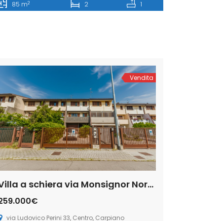
2
85 m
2
1
Vendita
Villa a schiera via Monsignor Norberto Perini n. 33, Centro, Carpiano
259.000€
via Ludovico Perini 33, Centro, Carpiano