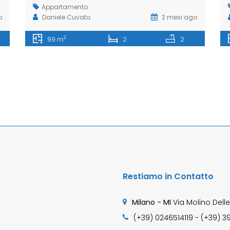
Appartamento
o
Daniele Cuvato
2 mesi ago
2
99 m
2
2
Restiamo in Contatto
Milano - MI
Via Molino Delle
(+39) 0246514119 - (+39) 3