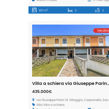
2
86 m
2
2
Vendita
Villa a schiera via Giuseppe Parini 13, Villaggio, Carpianello, S
435.000€
via Giuseppe Parini 13, Villaggio, Carpianello, San Giuliano Milanese
Villa
Villa a schiera