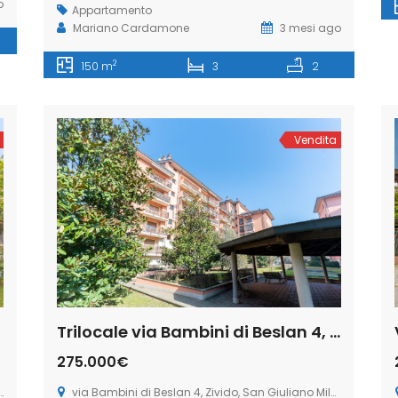
o
Appartamento
Mariano Cardamone
3 mesi ago
2
150 m
3
2
Vendita
Trilocale via Bambini di Beslan 4, Zivido, San Giuliano Milanese (Rif. SGM87)
275.000€
via Bambini di Beslan 4, Zivido, San Giuliano Milanese